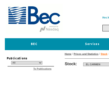
Hech
BEC
Services
/
/
Home
Prices and Statistics
Stock
Publications
Stock:
To Publications