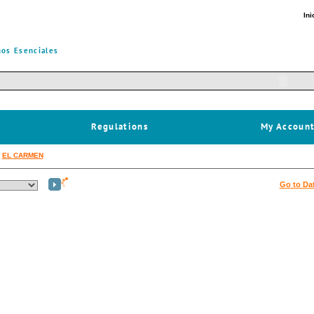
Ini
os Esenciales
Regulations
My Accoun
:
EL CARMEN
Go to Da